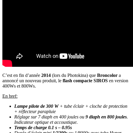
C’est en fin d’année
2014
(lors du Photokina) que
Broncolor
a
annoncé un nouveau produit, le
flash compacte SIROS
en version
400Ws et 800Ws.
En bref:
Lampe pilote de 300 W
+ tube éclair + cloche de protection
+ réflecteur parapluie
Réglage sur 7 diaph en 400 joules ou
9 diaph en 800 joules
.
Indicateur optique et accoustique.
Temps de charge 0.1 s – 0.95s
Durée d’éclair mini
1/2200s
ou 1/8000s avec tube Hyper