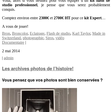
Voilà, alors si vous hésitiez pour vous équiper d’un
kit flash de
studio professionnel
, je pense que vous serez probablement
conquis.
Comptez environ entre
2300€
et
2700€ HT
pour ce
kit Expert
…
A vous de jouer!
Bron
,
Broncolor
,
Eclairage
,
Flash de studio
,
Karl Taylor
,
Made in
Switzerland
,
photographie
,
Siros
,
vidéo
Documentaire
|
2 mai 2014
|
admin
Les archives photos de l’histoire!
Vous pensez que vos photos sont bien conservées ?