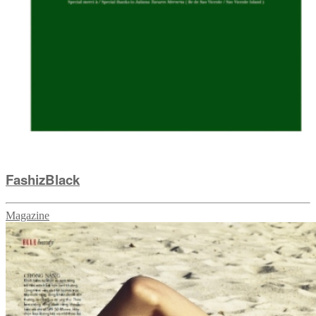
FashizBlack
Magazine