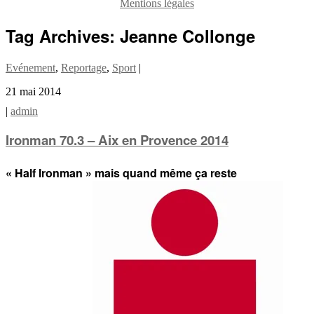
Mentions légales
Tag Archives:
Jeanne Collonge
Evénement
,
Reportage
,
Sport
|
21 mai 2014
|
admin
Ironman 70.3 – Aix en Provence 2014
« Half Ironman » mais quand même ça reste