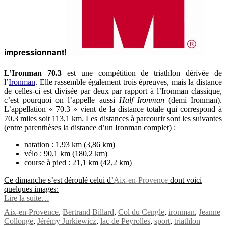
impressionnant!
L’Ironman 70.3
est une compétition de triathlon dérivée de
l’
Ironman
. Elle rassemble également trois épreuves, mais la distance
de celles-ci est divisée par deux par rapport à l’Ironman classique,
c’est pourquoi on l’appelle aussi
Half Ironman
(demi Ironman).
L’appellation « 70.3 » vient de la distance totale qui correspond à
70.3 miles soit 113,1 km. Les distances à parcourir sont les suivantes
(entre parenthèses la distance d’un Ironman complet) :
natation :
1,93 km
(
3,86 km
)
vélo :
90,1 km
(
180,2 km
)
course à pied :
21,1 km
(
42,2 km
)
Ce dimanche s’est déroulé celui d’
Aix-en-Provence
dont voici
quelques images:
Lire la suite…
Aix-en-Provence
,
Bertrand Billard
,
Col du Cengle
,
ironman
,
Jeanne
Collonge
,
Jérémy Jurkiewicz
,
lac de Peyrolles
,
sport
,
triathlon